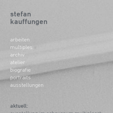
stefan
kauffungen
arbeiten
multiples
archiv
atelier
biografie
portraits
ausstellungen
aktuell: